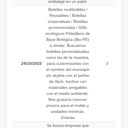
embalaje en un palet.
Botellas reutilizables /
Reusables / Botellas
corporativas / Botellas
promocionales / Gifts
ecológicos Polietileno de
Base Biológica (Bio-PE)
o similar. Buscamos
botellas personalizadas
como las de la muestra,
24/10/2025
para customizarlas con
3
a
el nombre del municipio
y/o skyline con el peñon
de ifach, hechos con
materiales amigables
con el medio ambiente.
Nos gustaría conocer
precios para el molde y
unidades mínimas.
Gracias
Se busca empresa que