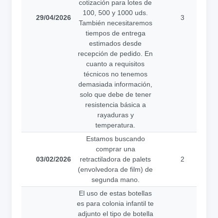
cotización para lotes de
100, 500 y 1000 uds.
29/04/2026
3
También necesitaremos
a
tiempos de entrega
estimados desde
recepción de pedido. En
cuanto a requisitos
técnicos no tenemos
demasiada información,
solo que debe de tener
resistencia básica a
rayaduras y
temperatura.
Estamos buscando
comprar una
03/02/2026
retractiladora de palets
2
a
(envolvedora de film) de
segunda mano.
El uso de estas botellas
es para colonia infantil te
adjunto el tipo de botella