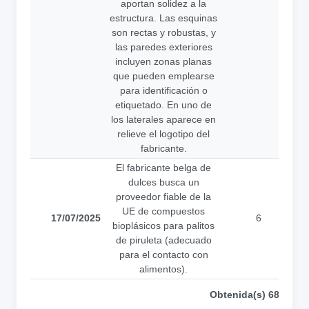
aportan solidez a la
estructura. Las esquinas
son rectas y robustas, y
las paredes exteriores
incluyen zonas planas
que pueden emplearse
para identificación o
etiquetado. En uno de
los laterales aparece en
relieve el logotipo del
fabricante.
El fabricante belga de
dulces busca un
proveedor fiable de la
UE de compuestos
17/07/2025
6
bioplásicos para palitos
a
de piruleta (adecuado
para el contacto con
alimentos).
Obtenida(s) 686 soli