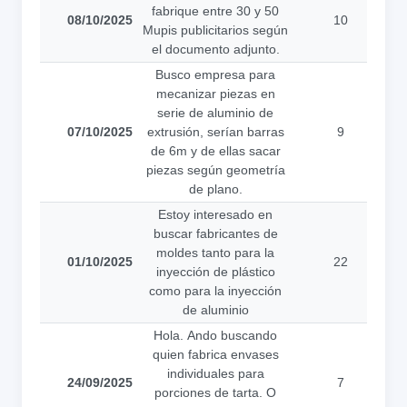
fabrique entre 30 y 50
08/10/2025
10
Mupis publicitarios según
a
el documento adjunto.
Busco empresa para
mecanizar piezas en
serie de aluminio de
07/10/2025
extrusión, serían barras
9
a
de 6m y de ellas sacar
piezas según geometría
de plano.
Estoy interesado en
buscar fabricantes de
moldes tanto para la
01/10/2025
22
inyección de plástico
a
como para la inyección
de aluminio
Hola. Ando buscando
quien fabrica envases
individuales para
24/09/2025
7
porciones de tarta. O
a